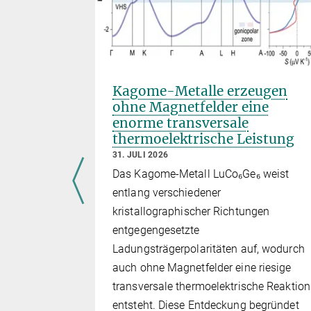
r Preis
Kagome-Metalle erzeugen
ch
ohne Magnetfelder eine
enorme transversale
thermoelektrische Leistung
berich
31. JULI 2026
Das Kagome-Metall LuCo₆Ge₆ weist
hrigen
entlang verschiedener
 Strongly
kristallographischer Richtungen
ystems“
entgegengesetzte
Ladungsträgerpolaritäten auf, wodurch
auch ohne Magnetfelder eine riesige
transversale thermoelektrische Reaktion
entsteht. Diese Entdeckung begründet