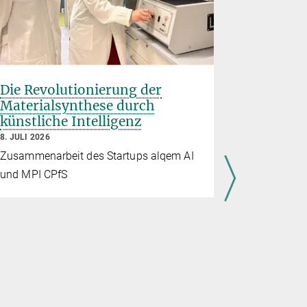
Die Revolutionierung der
Rice Uni
Materialsynthese durch
Planck-
künstliche Intelligenz
Partners
Quanten
8. JULI 2026
7. JULI 2026
Zusammenarbeit des Startups alqem AI
Mit der „Q
und MPI CPfS
Max Planck 
weltweite F
Quantenmat