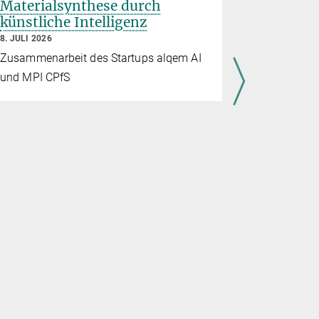
Materialsynthese durch
Planck-
künstliche Intelligenz
Partners
Quanten
8. JULI 2026
7. JULI 2026
Zusammenarbeit des Startups alqem AI
Mit der „Q
und MPI CPfS
Max Planck 
weltweite F
Quantenmat