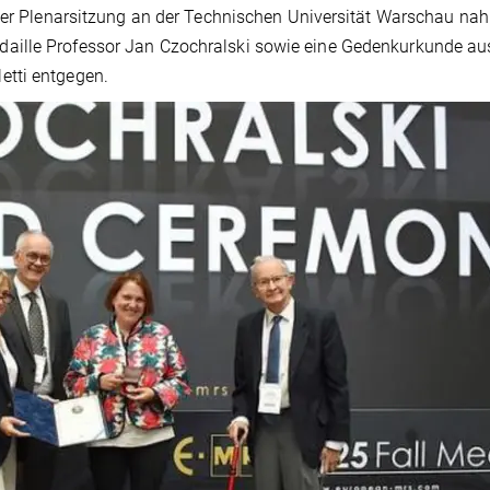
 der Plenarsitzung an der Technischen Universität Warschau na
aille Professor Jan Czochralski sowie eine Gedenkurkunde au
etti entgegen.