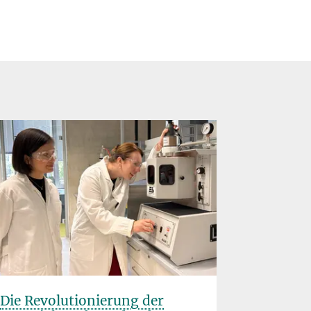
Die Revolutionierung der
Rice Uni