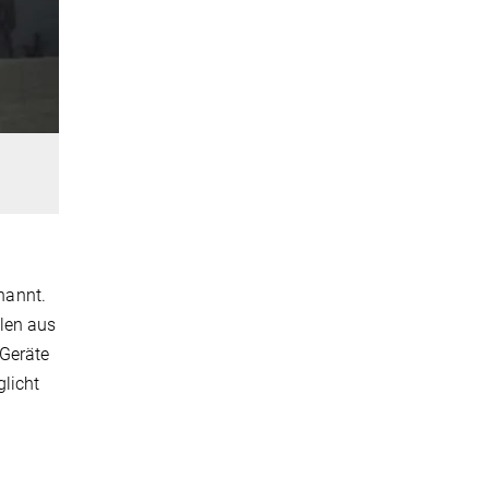
nannt.
llen aus
 Geräte
glicht