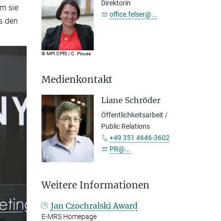
Direktorin
hm sie
office.felser@...
s den
© MPI CPfS / C. Pouss
Medienkontakt
Liane Schröder
Öffentlichkeitsarbeit /
Public Relations
+49 351 4646-3602
PR@...
Weitere Informationen
Jan Czochralski Award
E-MRS Homepage