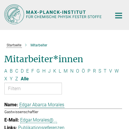
Hauptinhalt
Startseite
Mitarbeiter
Mitarbeiter*innen
A
B
C
D
E
F
G
H
J
K
L
M
N
O
Ö
P
R
S
T
V
W
X
Y
Z
Alle
Edgar Abarca Morales
Gastwissenschaftler
Edgar.Morales@...
Publikationsreferenzen