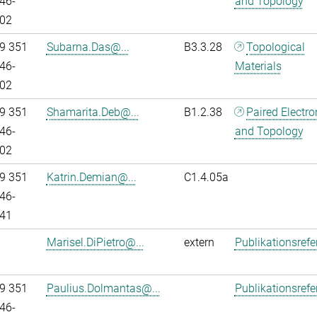
46-
and Topology
02
9 351
Subarna.Das@...
B3.3.28
Topological
46-
Materials
02
9 351
Shamarita.Deb@...
B1.2.38
Paired Electr
46-
and Topology
02
9 351
Katrin.Demian@...
C1.4.05a
46-
41
Marisel.DiPietro@...
extern
Publikationsref
9 351
Paulius.Dolmantas@...
Publikationsref
46-