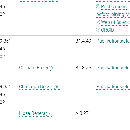
46-
Publications
02
before joining M
Web of Scienc
ORCID
9 351
B1.4.49
Publikationsref
46-
02
Graham.Baker@...
B1.3.25
Publikationsref
9 351
Christoph.Becker@...
Publikationsref
46-
02
Lipsa.Behera@...
A.3.27