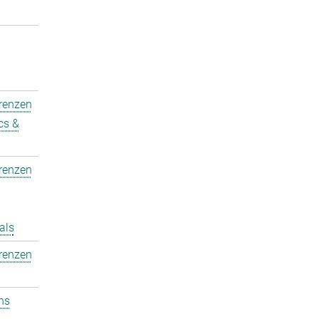
erenzen
cs &
erenzen
als
erenzen
ons