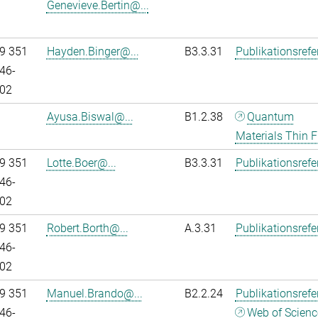
Genevieve.Bertin@...
9 351
Hayden.Binger@...
B3.3.31
Publikationsref
46-
02
Ayusa.Biswal@...
B1.2.38
Quantum
Materials Thin F
9 351
Lotte.Boer@...
B3.3.31
Publikationsref
46-
02
9 351
Robert.Borth@...
A.3.31
Publikationsref
46-
02
9 351
Manuel.Brando@...
B2.2.24
Publikationsref
46-
Web of Scienc