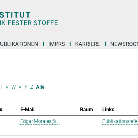
UBLIKATIONEN
IMPRS
KARRIERE
NEWSROO
T
V
W
X
Y
Z
Alle
x
E-Mail
Raum
Links
Edgar.Morales@...
Publikationsref