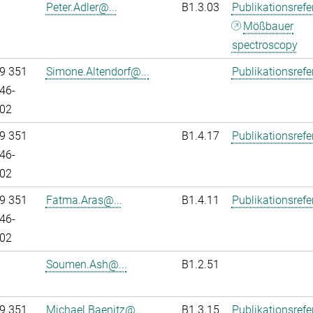
Peter.Adler@...
B1.3.03
Publikationsref
Mößbauer
spectroscopy
9 351
Simone.Altendorf@...
Publikationsref
46-
02
9 351
B1.4.17
Publikationsref
46-
02
9 351
Fatma.Aras@...
B1.4.11
Publikationsref
46-
02
Soumen.Ash@...
B1.2.51
9 351
Michael.Baenitz@...
B1.3.15
Publikationsref