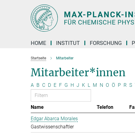
Hauptinhalt
HOME
INSTITUT
FORSCHUNG
P
Startseite
Mitarbeiter
Mitarbeiter*innen
A
B
C
D
E
F
G
H
J
K
L
M
N
O
Ö
P
R
S
Name
Telefon
Fa
Edgar Abarca Morales
Gastwissenschaftler