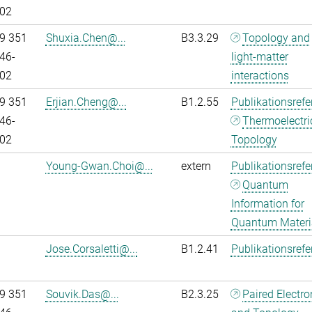
02
9 351
Shuxia.Chen@...
B3.3.29
Topology and
46-
light-matter
02
interactions
9 351
Erjian.Cheng@...
B1.2.55
Publikationsref
46-
Thermoelectri
02
Topology
Young-Gwan.Choi@...
extern
Publikationsref
Quantum
Information for
Quantum Materi
Jose.Corsaletti@...
B1.2.41
Publikationsref
9 351
Souvik.Das@...
B2.3.25
Paired Electr