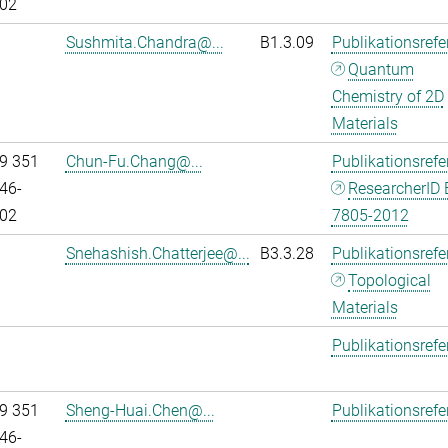
02
Sushmita.Chandra@...
B1.3.09
Publikationsref
Quantum
Chemistry of 2D
Materials
9 351
Chun-Fu.Chang@...
Publikationsref
46-
ResearcherID 
02
7805-2012
Snehashish.Chatterjee@...
B3.3.28
Publikationsref
Topological
Materials
Publikationsref
9 351
Sheng-Huai.Chen@...
Publikationsref
46-