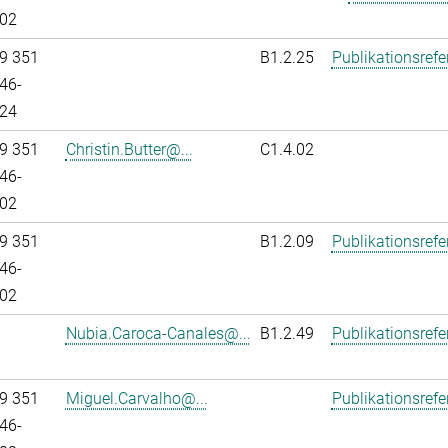
02
9 351
B1.2.25
Publikationsref
46-
24
9 351
Christin.Butter@...
C1.4.02
46-
02
9 351
B1.2.09
Publikationsref
46-
02
Nubia.Caroca-Canales@...
B1.2.49
Publikationsref
9 351
Miguel.Carvalho@...
Publikationsref
46-