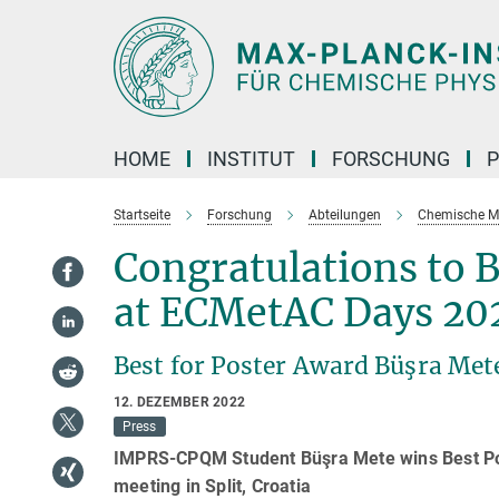
Hauptinhalt
HOME
INSTITUT
FORSCHUNG
P
Startseite
Forschung
Abteilungen
Chemische M
Congratulations to 
at ECMetAC Days 20
Best for Poster Award Büşra Me
12. DEZEMBER 2022
Press
IMPRS-CPQM Student Büşra Mete wins Best P
meeting in Split, Croatia