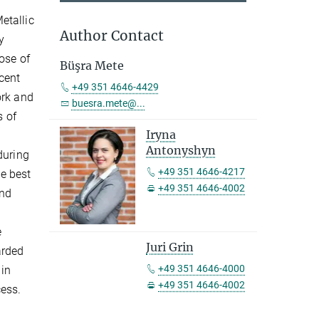
etallic
Author Contact
y
ose of
Büşra Mete
cent
+49 351 4646-4429
ork and
buesra.mete@...
s
of
Iryna
Antonyshyn
during
+49 351 4646-4217
he best
+49 351 4646-4002
and
e
Juri Grin
rded
+49 351 4646-4000
in
+49 351 4646-4002
ess.