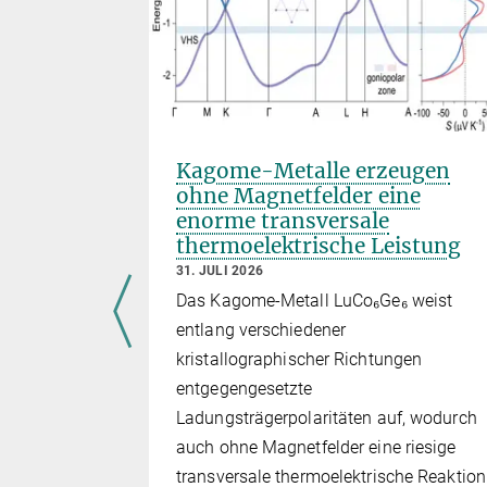
National
Kagome-Metalle erzeugen
on
ohne Magnetfelder eine
RC),
enorme transversale
ängert
thermoelektrische Leistung
31. JULI 2026
Das Kagome-Metall LuCo₆Ge₆ weist
entlang verschiedener
kristallographischer Richtungen
entgegengesetzte
Ladungsträgerpolaritäten auf, wodurch
auch ohne Magnetfelder eine riesige
transversale thermoelektrische Reaktion