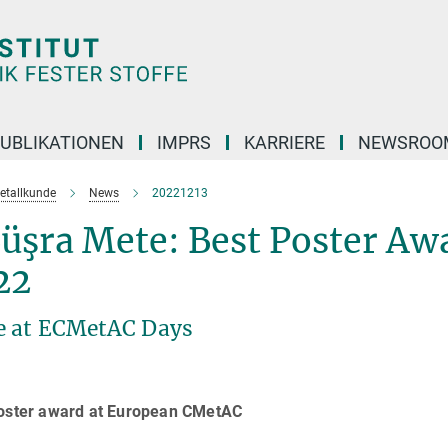
UBLIKATIONEN
IMPRS
KARRIERE
NEWSROO
etallkunde
News
20221213
Büşra Mete: Best Poster Aw
22
te at ECMetAC Days
oster award at European CMetAC