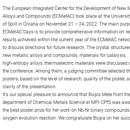
The European Integrated Center for the Development of New M
Alloys and Compounds
(
ECMetAC
) took place at the Universit
of
Split
in
Croatia
on
November
21
–
24
, 2022.
The main
purp
ECMetAC
Days is to provide comprehensive information on re
results achieved within
the current year of the ECMetAC netw
to discuss directions for future research.
T
he crystal
structure
new metallic alloys and compounds
,
materials for catalysis,
hig
h
-
entropy alloys,
thermoelectric materials
were discussed 
the conference.
Among the
m,
a
judg
ing committee
selected t
posters, based on the level of research, quality of the poster, 
clarity of the
presentation.
It’s our special pleasure
to
announce that
Büşra Mete
from th
department of Chemical Metals Science
at MPI
-
CPfS was awa
the best poster prize for her work on
Nb
-
Ni binary compounds 
oxygen
evolution reaction.
We congratulate
Büşra
on her succ