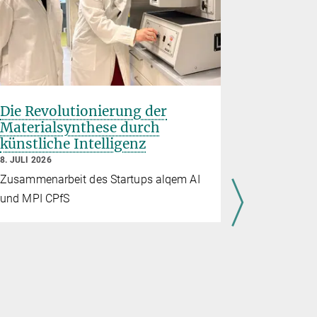
Die Revolutionierung der
Rice Uni
Materialsynthese durch
Planck-
künstliche Intelligenz
Partners
Quanten
8. JULI 2026
7. JULI 2026
Zusammenarbeit des Startups alqem AI
Mit der „Q
und MPI CPfS
Max Planck 
weltweite F
Quantenmat