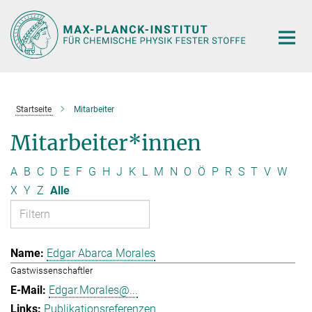
Hauptinhalt
Startseite
Mitarbeiter
Mitarbeiter*innen
A
B
C
D
E
F
G
H
J
K
L
M
N
O
Ö
P
R
S
T
V
W
X
Y
Z
Alle
Edgar Abarca Morales
Gastwissenschaftler
Edgar.Morales@...
Publikationsreferenzen