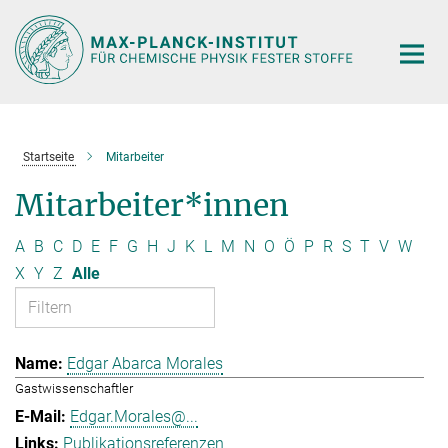
Hauptinhalt
Startseite
Mitarbeiter
Mitarbeiter*innen
A
B
C
D
E
F
G
H
J
K
L
M
N
O
Ö
P
R
S
T
V
W
X
Y
Z
Alle
Edgar Abarca Morales
Gastwissenschaftler
Edgar.Morales@...
Publikationsreferenzen