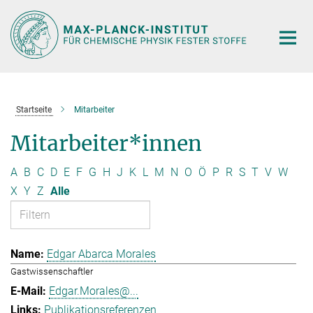
Hauptinhalt
Startseite
Mitarbeiter
Mitarbeiter*innen
A
B
C
D
E
F
G
H
J
K
L
M
N
O
Ö
P
R
S
T
V
W
X
Y
Z
Alle
Edgar Abarca Morales
Gastwissenschaftler
Edgar.Morales@...
Publikationsreferenzen