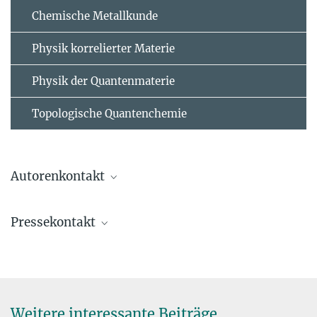
Chemische Metallkunde
Physik korrelierter Materie
Physik der Quantenmaterie
Topologische Quantenchemie
Autorenkontakt
Andrew Mackenzie
Pressekontakt
Direktor
+49 351 4646-5900
Helge Rosner
mackenzie@...
Gruppenleiter
+49 351 4646-2233
+49 351 4646-4902
Weitere interessante Beiträge