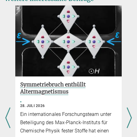
Helge.Rosner@...
© MPI CPfS
Symmetriebruch enthüllt
Altermagnetismus
28. JULI 2026
Ein internationales Forschungsteam unter
Beteiligung des Max-Planck-Instituts für
Chemische Physik fester Stoffe hat einen