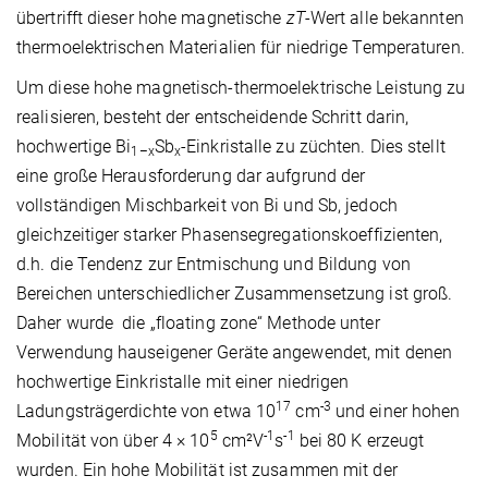
übertrifft dieser hohe magnetische
zT
-Wert alle bekannten
thermoelektrischen Materialien für niedrige Temperaturen.
Um diese hohe magnetisch-thermoelektrische Leistung zu
realisieren, besteht der entscheidende Schritt darin,
hochwertige Bi
Sb
-Einkristalle zu züchten. Dies stellt
1–x
x
eine große Herausforderung dar aufgrund der
vollständigen Mischbarkeit von Bi und Sb, jedoch
gleichzeitiger starker Phasensegregationskoeffizienten,
d.h. die Tendenz zur Entmischung und Bildung von
Bereichen unterschiedlicher Zusammensetzung ist groß.
Daher wurde die „floating zone“ Methode unter
Verwendung hauseigener Geräte angewendet, mit denen
hochwertige Einkristalle mit einer niedrigen
17
-3
Ladungsträgerdichte von etwa 10
cm
und einer hohen
5
-1
-1
Mobilität von über 4 × 10
cm²V
s
bei 80 K erzeugt
wurden. Ein hohe Mobilität ist zusammen mit der