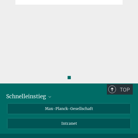
◼
TOP
Schnelleinstieg
Ansprechpartner*innen
Max-Planck-Gesellschaft
Kontakt / Anfahrt
Intranet
Presse- und Öffentlichkeitsarbeit
Kantine: Speiseplan