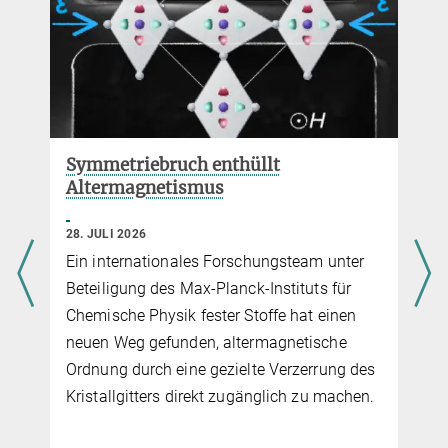
MPG.PuRe
DOI
Die Revolutionierung der
Materialsynthese durch künstliche
Intelligenz
8. JULI 2026
Zusammenarbeit des Startups alqem AI und
MPI CPfS