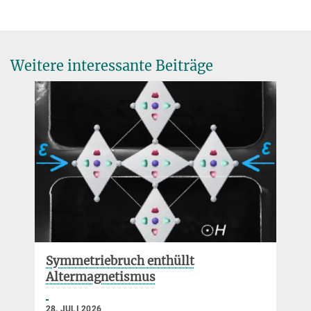
Claudia Felser
Direktorin
office.felser@...
Weitere interessante Beiträge
© MPI CPfS / C.
Pouss
Symmetriebruch enthüllt
Altermagnetismus
28. JULI 2026