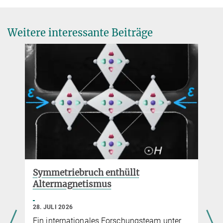
Direktorin
office.felser@...
Weitere interessante Beiträge
© MPI CPfS / C.
Pouss
Symmetriebruch enthüllt
Altermagnetismus
28. JULI 2026
Ein internationales Forschungsteam unter