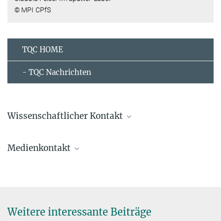
© MPI CPfS
TQC HOME
- TQC Nachrichten
Wissenschaftlicher Kontakt
Claudia Felser
Medienkontakt
Direktorin
office.felser@...
Dr. Helge Rosner
Pressereferent
+49 351 4646-2233
© MPI CPfS / C.
Pouss
+49 351 4646-4002
Weitere interessante Beiträge
rosner@...