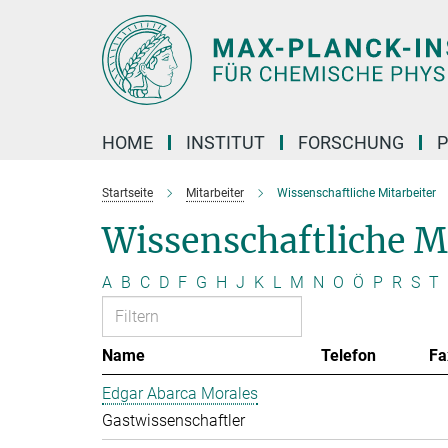
Hauptinhalt
HOME
INSTITUT
FORSCHUNG
P
Startseite
Mitarbeiter
Wissenschaftliche Mitarbeiter
Wissenschaftliche M
A
B
C
D
F
G
H
J
K
L
M
N
O
Ö
P
R
S
T
Name
Telefon
Fa
Edgar Abarca Morales
Gastwissenschaftler