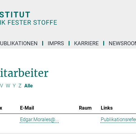
UBLIKATIONEN
IMPRS
KARRIERE
NEWSROO
itarbeiter
V
W
Y
Z
Alle
x
E-Mail
Raum
Links
Edgar.Morales@...
Publikationsref