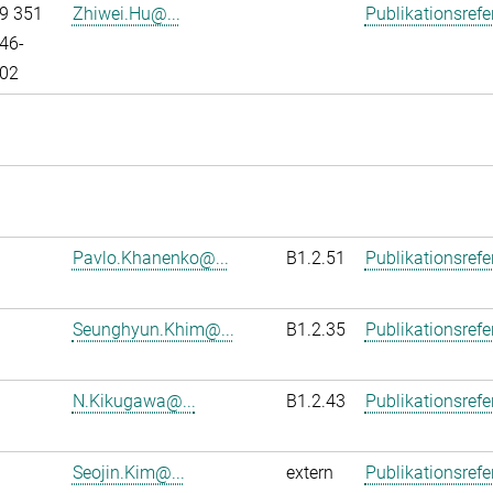
9 351
Zhiwei.Hu@...
Publikationsref
46-
02
Pavlo.Khanenko@...
B1.2.51
Publikationsref
Seunghyun.Khim@...
B1.2.35
Publikationsref
N.Kikugawa@...
B1.2.43
Publikationsref
Seojin.Kim@...
extern
Publikationsref