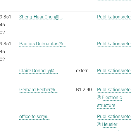
9 351
Sheng-Huai.Chen@...
Publikationsref
46-
02
9 351
Paulius.Dolmantas@...
Publikationsref
46-
02
Claire.Donnelly@...
extern
Publikationsref
Gerhard.Fecher@...
B1.2.40
Publikationsref
Electronic
structure
office.felser@...
Publikationsref
Heusler