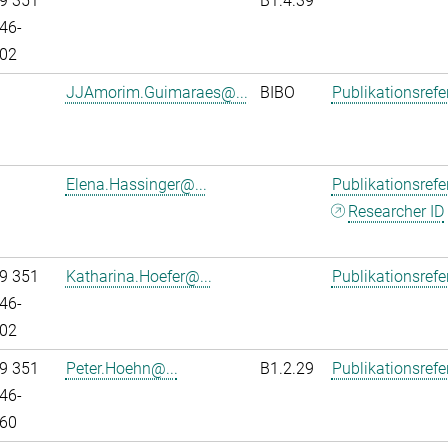
9 351
B1.4.39
46-
02
JJAmorim.Guimaraes@...
BIBO
Publikationsref
Elena.Hassinger@...
Publikationsref
Researcher ID
9 351
Katharina.Hoefer@...
Publikationsref
46-
02
9 351
Peter.Hoehn@...
B1.2.29
Publikationsref
46-
60