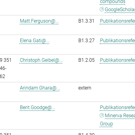
compounds
GoogleSchola
Matt.Ferguson@...
B1.3.31
Publikationsref
Elena.Gati@...
B1.3.27
Publikationsref
9 351
Christoph.Geibel@...
B1.2.05
Publikationsref
46-
62
Arindam.Ghara@...
extern
Berit.Goodge@...
Publikationsref
Minerva Rese
Group