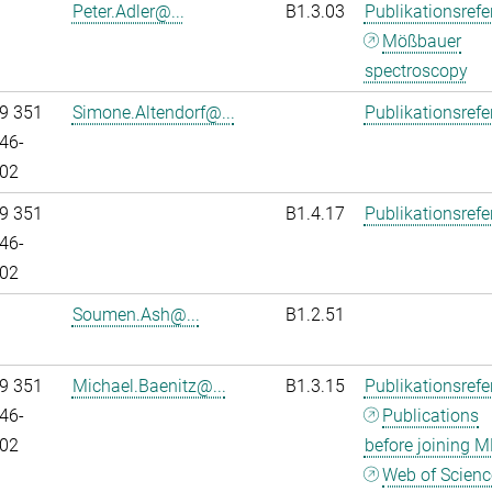
Peter.Adler@...
B1.3.03
Publikationsref
Mößbauer
spectroscopy
9 351
Simone.Altendorf@...
Publikationsref
46-
02
9 351
B1.4.17
Publikationsref
46-
02
Soumen.Ash@...
B1.2.51
9 351
Michael.Baenitz@...
B1.3.15
Publikationsref
46-
Publications
02
before joining M
Web of Scienc