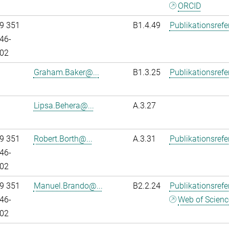
ORCID
9 351
B1.4.49
Publikationsref
46-
02
Graham.Baker@...
B1.3.25
Publikationsref
Lipsa.Behera@...
A.3.27
9 351
Robert.Borth@...
A.3.31
Publikationsref
46-
02
9 351
Manuel.Brando@...
B2.2.24
Publikationsref
46-
Web of Scienc
02