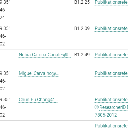
9 351
B1.2.25
Publikationsref
46-
24
9 351
B1.2.09
Publikationsref
46-
02
Nubia.Caroca-Canales@...
B1.2.49
Publikationsref
9 351
Miguel.Carvalho@...
Publikationsref
46-
02
9 351
Chun-Fu.Chang@...
Publikationsref
46-
ResearcherID 
02
7805-2012
Publikationsref