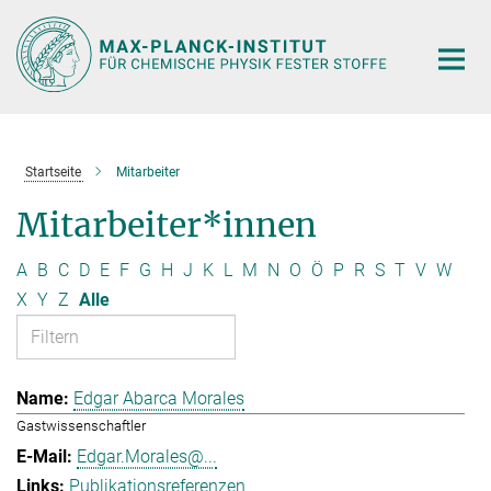
Hauptinhalt
Startseite
Mitarbeiter
Mitarbeiter*innen
A
B
C
D
E
F
G
H
J
K
L
M
N
O
Ö
P
R
S
T
V
W
X
Y
Z
Alle
Edgar Abarca Morales
Gastwissenschaftler
Edgar.Morales@...
Publikationsreferenzen